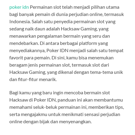
poker idn
Permainan slot telah menjadi pilihan utama
bagi banyak pemain di dunia perjudian online, termasuk
Indonesia. Salah satu penyedia permainan slot yang
sedang naik daun adalah Hacksaw Gaming, yang
menawarkan pengalaman bermain yang seru dan
mendebarkan. Di antara berbagai platform yang
menyediakannya, Poker IDN menjadi salah satu tempat
favorit para pemain. Di sini, kamu bisa menemukan
beragam jenis permainan slot, termasuk slot dari
Hacksaw Gaming, yang dikenal dengan tema-tema unik
dan fitur-fitur menarik.
Bagi kamu yang baru ingin mencoba bermain slot
Hacksaw di Poker IDN, panduan ini akan membantumu
memahami seluk-beluk permainan ini, memberikan tips,
serta mengajakmu untuk menikmati sensasi perjudian
online dengan bijak dan menyenangkan.