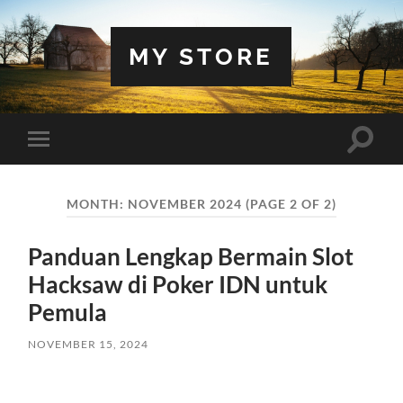
MY STORE
Toggle
Toggle
search
mobile
field
menu
MONTH:
NOVEMBER 2024
(PAGE 2 OF 2)
Panduan Lengkap Bermain Slot
Hacksaw di Poker IDN untuk
Pemula
NOVEMBER 15, 2024