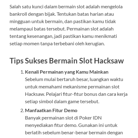
Salah satu kunci dalam bermain slot adalah mengelola
bankroll dengan bijak. Tentukan batas harian atau
mingguan untuk bermain, dan pastikan kamu tidak
melampaui batas tersebut. Permainan slot adalah
tentang kesenangan, jadi pastikan kamu menikmati
setiap momen tanpa terbebani oleh kerugian.
Tips Sukses Bermain Slot Hacksaw
Kenali Permainan yang Kamu Mainkan
Sebelum mulai bertaruh besar, luangkan waktu
untuk memahami mekanisme permainan slot
Hacksaw. Pelajari fitur-fitur bonus dan cara kerja
setiap simbol dalam game tersebut.
Manfaatkan Fitur Demo
Banyak permainan slot di Poker IDN
menyediakan fitur demo. Gunakan ini untuk
berlatih sebelum benar-benar bermain dengan