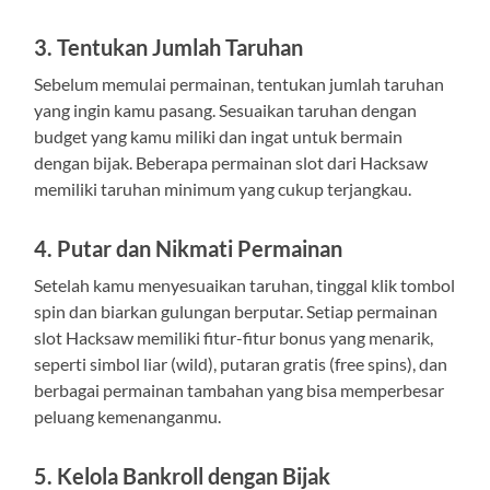
3. Tentukan Jumlah Taruhan
Sebelum memulai permainan, tentukan jumlah taruhan
yang ingin kamu pasang. Sesuaikan taruhan dengan
budget yang kamu miliki dan ingat untuk bermain
dengan bijak. Beberapa permainan slot dari Hacksaw
memiliki taruhan minimum yang cukup terjangkau.
4. Putar dan Nikmati Permainan
Setelah kamu menyesuaikan taruhan, tinggal klik tombol
spin dan biarkan gulungan berputar. Setiap permainan
slot Hacksaw memiliki fitur-fitur bonus yang menarik,
seperti simbol liar (wild), putaran gratis (free spins), dan
berbagai permainan tambahan yang bisa memperbesar
peluang kemenanganmu.
5. Kelola Bankroll dengan Bijak