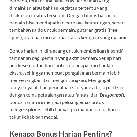
berbeda, tergantung pada jenis permainan yang
dimainkan atau bahkan kegiatan tertentu yang
dilakukan di situs tersebut. Dengan bonus harian ini,
pemain bisa mendapatkan berbagai keuntungan, seperti
tambahan saldo untuk bermain, putaran gratis (free
spins), atau bahkan cashback atas kerugian yang dialami.
Bonus harian ini dirancang untuk memberikan insentif
tambahan bagi pemain yang aktif bermain. Setiap hari
ada kesempatan baru untuk mendapatkan hadiah
ekstra, sehingga membuat pengalaman bermain lebih
menyenangkan dan menguntungkan. Mengingat
banyaknya pilihan permainan slot yang ada, seperti slot
dengan tema petualangan atau fantasi dari
Dragoonsoft
,
bonus harian ini menjadi peluang emas untuk
mengeksplorasi lebih banyak permainan tanpa harus
takut kehabisan modal.
Kenapa Bonus Harian Penting?