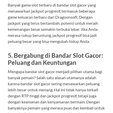
Banyak game slot terbaru di bandar slot gacor yang
menawarkan jackpot progresif, termasuk beberapa
game keluaran terbaru dari Dragoonsoft. Dengan
jackpot yang terus bertambah, potensi untuk meraih
kemenangan besar semakin terbuka lebar. Jika Anda
merasa cukup beruntung, jackpot progresif bisa jadi
peluang besar yang bisa mengubah hidup Anda.
5. Bergabung di Bandar Slot Gacor:
Peluang dan Keuntungan
Mengapa bandar slot gacor menjadi pilihan utama bagi
banyak pemain? Salah satu alasan utamanya adalah
karena bandar slot gacor sering menawarkan peluang
lebih besar untuk menang. Hal ini tidak hanya terkait
dengan RTP tinggi dan jackpot progresif, tetapi juga
dengan keamanan dan kenyamanan bermain. Dengan
banyaknya pemain yang merasa puas dan kembali untuk