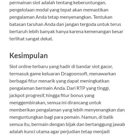
permainan slot adalah tentang keberuntungan,
pengelolaan modal yang tepat akan memastikan
pengalaman Anda tetap menyenangkan. Tentukan
batasan taruhan Anda dan jangan tergoda untuk terus
bertaruh lebih banyak hanya karena kemenangan besar
terlihat sangat dekat.
Kesimpulan
Slot online terbaru yang hadir di bandar slot gacor,
termasuk game keluaran Dragoonsoft, menawarkan
berbagai fitur menarik yang dapat meningkatkan
pengalaman bermain Anda. Dari RTP yang tinggi,
jackpot progresif, hingga fitur bonus yang
menggembirakan, semua ini dirancang untuk
memberikan pengalaman yang lebih menyenangkan dan
menguntungkan bagi para pemain. Namun, di balik
semua itu, bermain dengan bijak dan bertanggung jawab
adalah kunci utama agar perjudian tetap menjadi