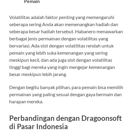
Pemain
Volatilitas adalah faktor penting yang memengaruhi
seberapa sering Anda akan memenangkan hadiah dan
seberapa besar hadiah tersebut. Habanero menawarkan
berbagai jenis permainan dengan volatilitas yang
bervariasi. Ada slot dengan volatilitas rendah untuk
pemain yang lebih suka kemenangan yang sering
meskipun kecil, dan ada juga slot dengan volatilitas
tinggi bagi mereka yang ingin mengejar kemenangan
besar meskipun lebih jarang.
Dengan begitu banyak pilihan, para pemain bisa memilih
permainan yang paling sesuai dengan gaya bermain dan
harapan mereka.
Perbandingan dengan Dragoonsoft
di Pasar Indonesia