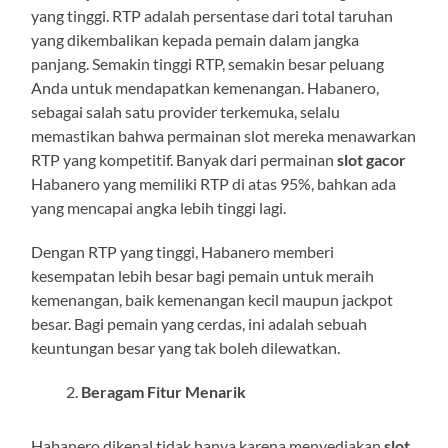
yang tinggi. RTP adalah persentase dari total taruhan
yang dikembalikan kepada pemain dalam jangka
panjang. Semakin tinggi RTP, semakin besar peluang
Anda untuk mendapatkan kemenangan. Habanero,
sebagai salah satu provider terkemuka, selalu
memastikan bahwa permainan slot mereka menawarkan
RTP yang kompetitif. Banyak dari permainan
slot gacor
Habanero yang memiliki RTP di atas 95%, bahkan ada
yang mencapai angka lebih tinggi lagi.
Dengan RTP yang tinggi, Habanero memberi
kesempatan lebih besar bagi pemain untuk meraih
kemenangan, baik kemenangan kecil maupun jackpot
besar. Bagi pemain yang cerdas, ini adalah sebuah
keuntungan besar yang tak boleh dilewatkan.
Beragam Fitur Menarik
Habanero dikenal tidak hanya karena menyediakan
slot