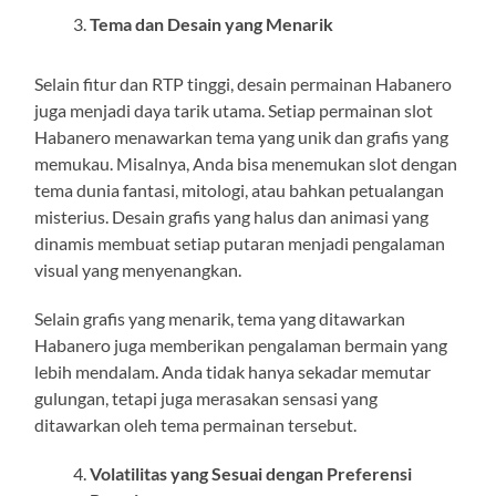
Tema dan Desain yang Menarik
Selain fitur dan RTP tinggi, desain permainan Habanero
juga menjadi daya tarik utama. Setiap permainan slot
Habanero menawarkan tema yang unik dan grafis yang
memukau. Misalnya, Anda bisa menemukan slot dengan
tema dunia fantasi, mitologi, atau bahkan petualangan
misterius. Desain grafis yang halus dan animasi yang
dinamis membuat setiap putaran menjadi pengalaman
visual yang menyenangkan.
Selain grafis yang menarik, tema yang ditawarkan
Habanero juga memberikan pengalaman bermain yang
lebih mendalam. Anda tidak hanya sekadar memutar
gulungan, tetapi juga merasakan sensasi yang
ditawarkan oleh tema permainan tersebut.
Volatilitas yang Sesuai dengan Preferensi