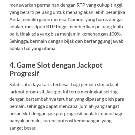
menawarkan permainan dengan RTP yang cukup tinggi,
yang berarti peluang untuk menang akan lebih besar jika
Anda memilih game mereka. Namun, yang harus diingat
adalah, meskipun RTP tinggi memberikan peluang lebih
baik, tidak ada yang bisa menjamin kemenangan 100%.
Sehingga, bermain dengan bijak dan bertanggung jawab
adalah hal yang utama.
4. Game Slot dengan Jackpot
Progresif
Salah satu daya tarik terbesar bagi pemain slot adalah
jackpot progresif. Jackpot ini terus meningkat seiring
dengan bertambahnya taruhan yang dipasang oleh para
pemain, sehingga dapat mencapai jumlah yang sangat
besar. Slot dengan jackpot progresif adalah impian bagi
banyak pemain, karena potensi kemenangan yang
sangat besar.