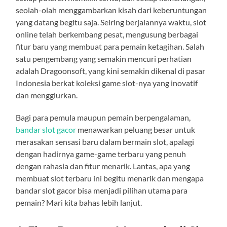
seolah-olah menggambarkan kisah dari keberuntungan
yang datang begitu saja. Seiring berjalannya waktu, slot
online telah berkembang pesat, mengusung berbagai
fitur baru yang membuat para pemain ketagihan. Salah
satu pengembang yang semakin mencuri perhatian
adalah Dragoonsoft, yang kini semakin dikenal di pasar
Indonesia berkat koleksi game slot-nya yang inovatif
dan menggiurkan.
Bagi para pemula maupun pemain berpengalaman,
bandar slot gacor
menawarkan peluang besar untuk
merasakan sensasi baru dalam bermain slot, apalagi
dengan hadirnya game-game terbaru yang penuh
dengan rahasia dan fitur menarik. Lantas, apa yang
membuat slot terbaru ini begitu menarik dan mengapa
bandar slot gacor bisa menjadi pilihan utama para
pemain? Mari kita bahas lebih lanjut.