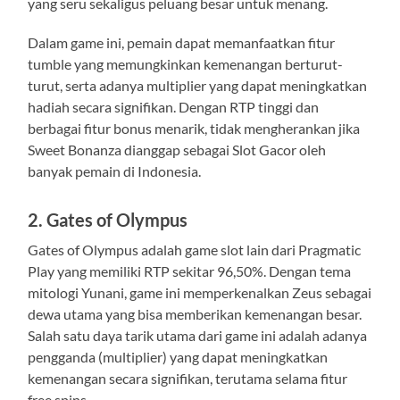
yang seru sekaligus peluang besar untuk menang.
Dalam game ini, pemain dapat memanfaatkan fitur
tumble yang memungkinkan kemenangan berturut-
turut, serta adanya multiplier yang dapat meningkatkan
hadiah secara signifikan. Dengan RTP tinggi dan
berbagai fitur bonus menarik, tidak mengherankan jika
Sweet Bonanza dianggap sebagai Slot Gacor oleh
banyak pemain di Indonesia.
2.
Gates of Olympus
Gates of Olympus adalah game slot lain dari Pragmatic
Play yang memiliki RTP sekitar 96,50%. Dengan tema
mitologi Yunani, game ini memperkenalkan Zeus sebagai
dewa utama yang bisa memberikan kemenangan besar.
Salah satu daya tarik utama dari game ini adalah adanya
pengganda (multiplier) yang dapat meningkatkan
kemenangan secara signifikan, terutama selama fitur
free spins.