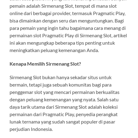
pemain adalah Sirmenang Slot, tempat di mana slot
online dari berbagai provider, termasuk Pragmatic Play,
bisa dimainkan dengan seru dan menguntungkan. Bagi
para pemain yang ingin tahu bagaimana cara menang di
permainan slot Pragmatic Play di Sirmenang Slot, artikel
ini akan mengungkap beberapa tips penting untuk
meningkatkan peluang kemenangan Anda.
Kenapa Memilih Sirmenang Slot?
Sirmenang Slot bukan hanya sekadar situs untuk
bermain, tetapi juga sebuah komunitas bagi para
penggemar slot yang mencari permainan berkualitas
dengan peluang kemenangan yang nyata. Salah satu
daya tarik utama dari Sirmenang Slot adalah koleksi
permainan dari Pragmatic Play, penyedia perangkat
lunak ternama yang sudah sangat populer di pasar
perjudian Indonesia.