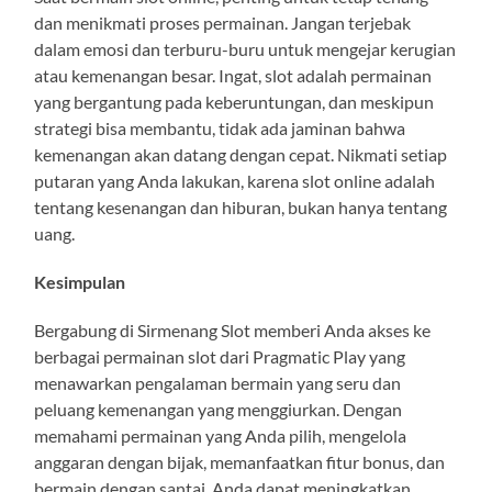
dan menikmati proses permainan. Jangan terjebak
dalam emosi dan terburu-buru untuk mengejar kerugian
atau kemenangan besar. Ingat, slot adalah permainan
yang bergantung pada keberuntungan, dan meskipun
strategi bisa membantu, tidak ada jaminan bahwa
kemenangan akan datang dengan cepat. Nikmati setiap
putaran yang Anda lakukan, karena slot online adalah
tentang kesenangan dan hiburan, bukan hanya tentang
uang.
Kesimpulan
Bergabung di Sirmenang Slot memberi Anda akses ke
berbagai permainan slot dari Pragmatic Play yang
menawarkan pengalaman bermain yang seru dan
peluang kemenangan yang menggiurkan. Dengan
memahami permainan yang Anda pilih, mengelola
anggaran dengan bijak, memanfaatkan fitur bonus, dan
bermain dengan santai, Anda dapat meningkatkan