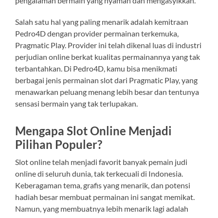
pengalaman bermain yang nyaman dan mengasyikkan.
Salah satu hal yang paling menarik adalah kemitraan
Pedro4D dengan provider permainan terkemuka,
Pragmatic Play. Provider ini telah dikenal luas di industri
perjudian online berkat kualitas permainannya yang tak
terbantahkan. Di Pedro4D, kamu bisa menikmati
berbagai jenis permainan slot dari Pragmatic Play, yang
menawarkan peluang menang lebih besar dan tentunya
sensasi bermain yang tak terlupakan.
Mengapa Slot Online Menjadi
Pilihan Populer?
Slot online telah menjadi favorit banyak pemain judi
online di seluruh dunia, tak terkecuali di Indonesia.
Keberagaman tema, grafis yang menarik, dan potensi
hadiah besar membuat permainan ini sangat memikat.
Namun, yang membuatnya lebih menarik lagi adalah