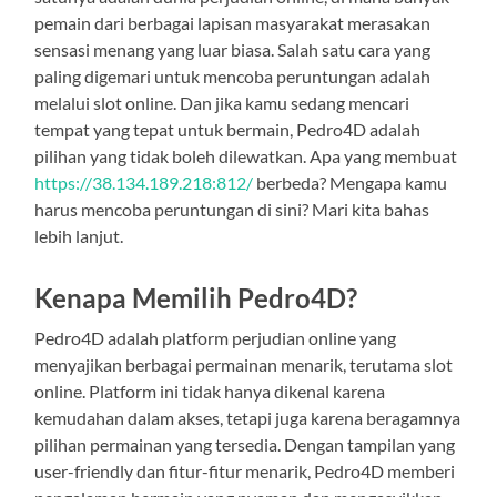
pemain dari berbagai lapisan masyarakat merasakan
sensasi menang yang luar biasa. Salah satu cara yang
paling digemari untuk mencoba peruntungan adalah
melalui slot online. Dan jika kamu sedang mencari
tempat yang tepat untuk bermain, Pedro4D adalah
pilihan yang tidak boleh dilewatkan. Apa yang membuat
https://38.134.189.218:812/
berbeda? Mengapa kamu
harus mencoba peruntungan di sini? Mari kita bahas
lebih lanjut.
Kenapa Memilih Pedro4D?
Pedro4D adalah platform perjudian online yang
menyajikan berbagai permainan menarik, terutama slot
online. Platform ini tidak hanya dikenal karena
kemudahan dalam akses, tetapi juga karena beragamnya
pilihan permainan yang tersedia. Dengan tampilan yang
user-friendly dan fitur-fitur menarik, Pedro4D memberi