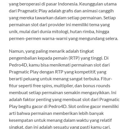
yang beroperasi di pasar Indonesia. Keunggulan utama
dari Pragmatic Play adalah grafis dan animasi canggih
yang mereka tawarkan dalam setiap permainan. Setiap
permainan slot dari provider ini memiliki tema yang
unik, mulai dari dunia mitologi, hutan rimba, hingga
permen-permen warna-warni yang mengundang selera.
Namun, yang paling menarik adalah tingkat
pengembalian kepada pemain (RTP) yang tinggi. Di
Pedro4D, kamu bisa menikmati permainan slot dari
Pragmatic Play dengan RTP yang kompetitif, yang
berarti peluang untuk menang sangat terbuka. Fitur-
fitur seperti free spins, multiplier, dan bonus rounds
membuat setiap permainan semakin mengasyikkan. Ini
adalah faktor penting yang membuat slot dari Pragmatic
Play begitu gacor di Pedro4D. Slot online gacor memiliki
arti bahwa permainan memberikan lebih banyak
kesempatan untuk menang dalam waktu yang relatif
singkat, dan ini adalah sesuatu yang pasti kamu cari.