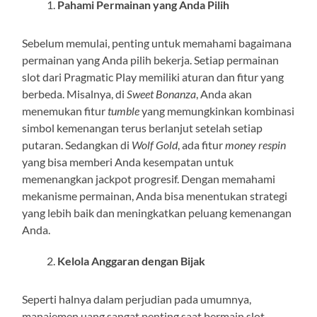
Pahami Permainan yang Anda Pilih
Sebelum memulai, penting untuk memahami bagaimana
permainan yang Anda pilih bekerja. Setiap permainan
slot dari Pragmatic Play memiliki aturan dan fitur yang
berbeda. Misalnya, di
Sweet Bonanza
, Anda akan
menemukan fitur
tumble
yang memungkinkan kombinasi
simbol kemenangan terus berlanjut setelah setiap
putaran. Sedangkan di
Wolf Gold
, ada fitur
money respin
yang bisa memberi Anda kesempatan untuk
memenangkan jackpot progresif. Dengan memahami
mekanisme permainan, Anda bisa menentukan strategi
yang lebih baik dan meningkatkan peluang kemenangan
Anda.
Kelola Anggaran dengan Bijak
Seperti halnya dalam perjudian pada umumnya,
manajemen uang sangat penting saat bermain slot