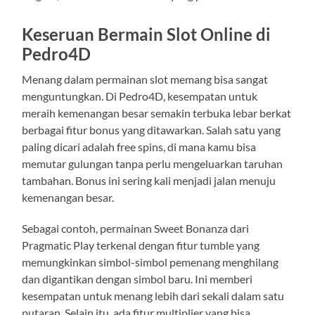
Keseruan Bermain Slot Online di
Pedro4D
Menang dalam permainan slot memang bisa sangat
menguntungkan. Di Pedro4D, kesempatan untuk
meraih kemenangan besar semakin terbuka lebar berkat
berbagai fitur bonus yang ditawarkan. Salah satu yang
paling dicari adalah free spins, di mana kamu bisa
memutar gulungan tanpa perlu mengeluarkan taruhan
tambahan. Bonus ini sering kali menjadi jalan menuju
kemenangan besar.
Sebagai contoh, permainan Sweet Bonanza dari
Pragmatic Play terkenal dengan fitur tumble yang
memungkinkan simbol-simbol pemenang menghilang
dan digantikan dengan simbol baru. Ini memberi
kesempatan untuk menang lebih dari sekali dalam satu
putaran. Selain itu, ada fitur multiplier yang bisa