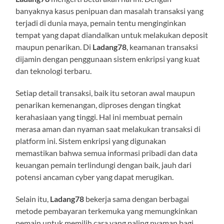
banyaknya kasus penipuan dan masalah transaksi yang
terjadi di dunia maya, pemain tentu menginginkan
tempat yang dapat diandalkan untuk melakukan deposit
maupun penarikan. Di
Ladang78
, keamanan transaksi
dijamin dengan penggunaan sistem enkripsi yang kuat
dan teknologi terbaru.
Setiap detail transaksi, baik itu setoran awal maupun
penarikan kemenangan, diproses dengan tingkat
kerahasiaan yang tinggi. Hal ini membuat pemain
merasa aman dan nyaman saat melakukan transaksi di
platform ini. Sistem enkripsi yang digunakan
memastikan bahwa semua informasi pribadi dan data
keuangan pemain terlindungi dengan baik, jauh dari
potensi ancaman cyber yang dapat merugikan.
Selain itu,
Ladang78
bekerja sama dengan berbagai
metode pembayaran terkemuka yang memungkinkan
pemain untuk memilih cara yang paling nyaman bagi