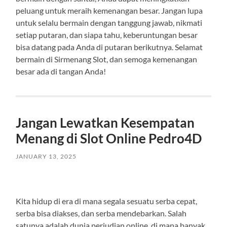
peluang untuk meraih kemenangan besar. Jangan lupa
untuk selalu bermain dengan tanggung jawab, nikmati
setiap putaran, dan siapa tahu, keberuntungan besar
bisa datang pada Anda di putaran berikutnya. Selamat
bermain di Sirmenang Slot, dan semoga kemenangan
besar ada di tangan Anda!
Jangan Lewatkan Kesempatan
Menang di Slot Online Pedro4D
JANUARY 13, 2025
Kita hidup di era di mana segala sesuatu serba cepat,
serba bisa diakses, dan serba mendebarkan. Salah
satunya adalah dunia perjudian online, di mana banyak