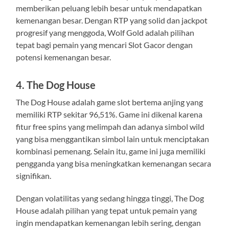
memberikan peluang lebih besar untuk mendapatkan
kemenangan besar. Dengan RTP yang solid dan jackpot
progresif yang menggoda, Wolf Gold adalah pilihan
tepat bagi pemain yang mencari Slot Gacor dengan
potensi kemenangan besar.
4.
The Dog House
The Dog House adalah game slot bertema anjing yang
memiliki RTP sekitar 96,51%. Game ini dikenal karena
fitur free spins yang melimpah dan adanya simbol wild
yang bisa menggantikan simbol lain untuk menciptakan
kombinasi pemenang. Selain itu, game ini juga memiliki
pengganda yang bisa meningkatkan kemenangan secara
signifikan.
Dengan volatilitas yang sedang hingga tinggi, The Dog
House adalah pilihan yang tepat untuk pemain yang
ingin mendapatkan kemenangan lebih sering, dengan