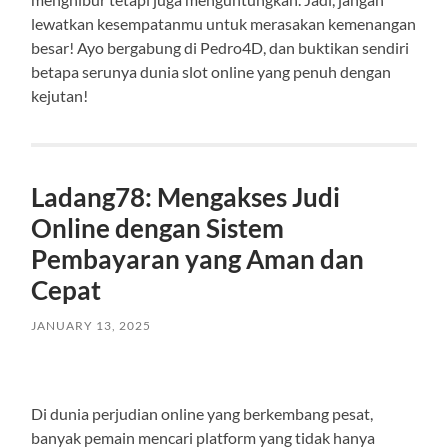
lewatkan kesempatanmu untuk merasakan kemenangan
besar! Ayo bergabung di Pedro4D, dan buktikan sendiri
betapa serunya dunia slot online yang penuh dengan
kejutan!
Ladang78: Mengakses Judi
Online dengan Sistem
Pembayaran yang Aman dan
Cepat
JANUARY 13, 2025
Di dunia perjudian online yang berkembang pesat,
banyak pemain mencari platform yang tidak hanya