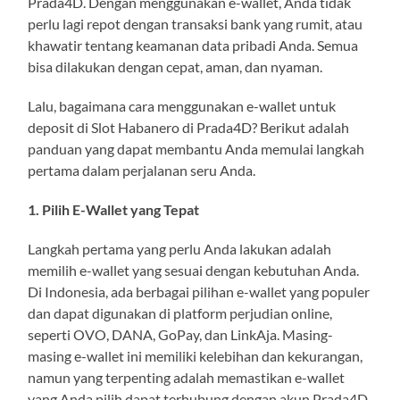
Prada4D. Dengan menggunakan e-wallet, Anda tidak
perlu lagi repot dengan transaksi bank yang rumit, atau
khawatir tentang keamanan data pribadi Anda. Semua
bisa dilakukan dengan cepat, aman, dan nyaman.
Lalu, bagaimana cara menggunakan e-wallet untuk
deposit di Slot Habanero di Prada4D? Berikut adalah
panduan yang dapat membantu Anda memulai langkah
pertama dalam perjalanan seru Anda.
1. Pilih E-Wallet yang Tepat
Langkah pertama yang perlu Anda lakukan adalah
memilih e-wallet yang sesuai dengan kebutuhan Anda.
Di Indonesia, ada berbagai pilihan e-wallet yang populer
dan dapat digunakan di platform perjudian online,
seperti OVO, DANA, GoPay, dan LinkAja. Masing-
masing e-wallet ini memiliki kelebihan dan kekurangan,
namun yang terpenting adalah memastikan e-wallet
yang Anda pilih dapat terhubung dengan akun Prada4D