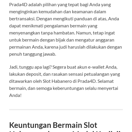
Prada4D adalah pilihan yang tepat bagi Anda yang
menginginkan kemudahan dan keamanan dalam
bertransaksi. Dengan mengikuti panduan di atas, Anda
dapat menikmati pengalaman bermain yang
menyenangkan tanpa hambatan. Namun, tetap ingat
untuk bermain dengan bijak dan mengatur anggaran
permainan Anda, karena judi haruslah dilakukan dengan
penuh tanggung jawab.
Jadi, tunggu apa lagi? Segera buat akun e-wallet Anda,
lakukan deposit, dan rasakan sensasi petualangan yang
ditawarkan oleh Slot Habanero di Prada4D. Selamat
bermain, dan semoga keberuntungan selalu menyertai
Anda!
Keuntungan Bermain Slot