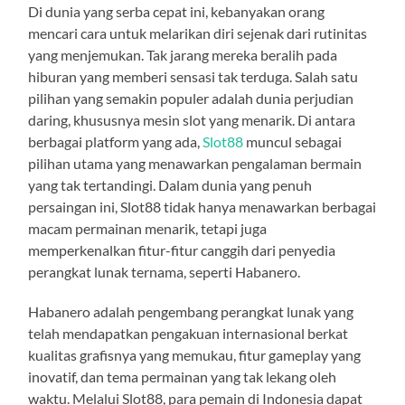
Di dunia yang serba cepat ini, kebanyakan orang
mencari cara untuk melarikan diri sejenak dari rutinitas
yang menjemukan. Tak jarang mereka beralih pada
hiburan yang memberi sensasi tak terduga. Salah satu
pilihan yang semakin populer adalah dunia perjudian
daring, khususnya mesin slot yang menarik. Di antara
berbagai platform yang ada,
Slot88
muncul sebagai
pilihan utama yang menawarkan pengalaman bermain
yang tak tertandingi. Dalam dunia yang penuh
persaingan ini, Slot88 tidak hanya menawarkan berbagai
macam permainan menarik, tetapi juga
memperkenalkan fitur-fitur canggih dari penyedia
perangkat lunak ternama, seperti Habanero.
Habanero adalah pengembang perangkat lunak yang
telah mendapatkan pengakuan internasional berkat
kualitas grafisnya yang memukau, fitur gameplay yang
inovatif, dan tema permainan yang tak lekang oleh
waktu. Melalui Slot88, para pemain di Indonesia dapat