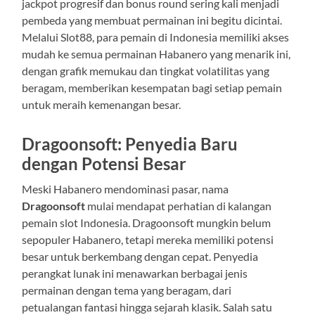
jackpot progresif dan bonus round sering kali menjadi
pembeda yang membuat permainan ini begitu dicintai.
Melalui Slot88, para pemain di Indonesia memiliki akses
mudah ke semua permainan Habanero yang menarik ini,
dengan grafik memukau dan tingkat volatilitas yang
beragam, memberikan kesempatan bagi setiap pemain
untuk meraih kemenangan besar.
Dragoonsoft: Penyedia Baru
dengan Potensi Besar
Meski Habanero mendominasi pasar, nama
Dragoonsoft
mulai mendapat perhatian di kalangan
pemain slot Indonesia. Dragoonsoft mungkin belum
sepopuler Habanero, tetapi mereka memiliki potensi
besar untuk berkembang dengan cepat. Penyedia
perangkat lunak ini menawarkan berbagai jenis
permainan dengan tema yang beragam, dari
petualangan fantasi hingga sejarah klasik. Salah satu