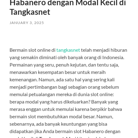
Habanero dengan Modal Kecil di
Tangkasnet
JANUARY 3, 2025
Bermain slot online di
tangkasnet
telah menjadi hiburan
yang semakin diminati oleh banyak orang di Indonesia.
Permainan yang seru, penuh kejutan, dan tentu saja,
menawarkan kesempatan besar untuk meraih
kemenangan. Namun, ada satu hal yang sering kali
menjadi pertimbangan bagi sebagian orang sebelum
memulai petualangan mereka di dunia slot online:
berapa modal yang harus dikeluarkan? Banyak yang
merasa enggan untuk memulai karena berpikir bahwa
bermain slot membutuhkan modal besar. Namun,
sebenarnya, ada banyak keuntungan yang bisa
didapatkan jika Anda bermain slot Habanero dengan