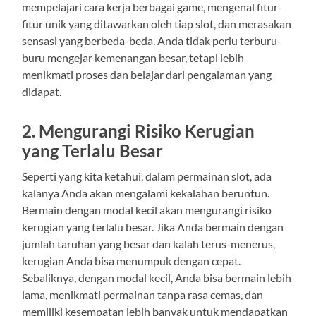
mempelajari cara kerja berbagai game, mengenal fitur-
fitur unik yang ditawarkan oleh tiap slot, dan merasakan
sensasi yang berbeda-beda. Anda tidak perlu terburu-
buru mengejar kemenangan besar, tetapi lebih
menikmati proses dan belajar dari pengalaman yang
didapat.
2.
Mengurangi Risiko Kerugian
yang Terlalu Besar
Seperti yang kita ketahui, dalam permainan slot, ada
kalanya Anda akan mengalami kekalahan beruntun.
Bermain dengan modal kecil akan mengurangi risiko
kerugian yang terlalu besar. Jika Anda bermain dengan
jumlah taruhan yang besar dan kalah terus-menerus,
kerugian Anda bisa menumpuk dengan cepat.
Sebaliknya, dengan modal kecil, Anda bisa bermain lebih
lama, menikmati permainan tanpa rasa cemas, dan
memiliki kesempatan lebih banyak untuk mendapatkan