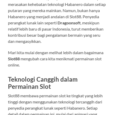
merasakan kehebatan teknologi Habanero dalam setiap
putaran yang mereka mainkan. Namun, bukan hanya
Habanero yang menjadi andalan di Slot88. Penyedia
perangkat lunak lain seperti
Dragoonsoft
, meskipun
relatif lebih baru di pasar Indonesia, turut memberikan
kontribusi besar bagi pengalaman bermain yang seru
dan mengasyikkan.
Mari kita mulai dengan melihat lebih dalam bagaimana
Slot88
mengubah cara kita menikmati permainan slot
online.
Teknologi Canggih dalam
Permainan Slot
Slot88 membawa permainan slot ke tingkat yang lebih
tinggi dengan menggunakan teknologi tercanggih dari
penyedia perangkat lunak seperti Habanero. Setiap
detail dalam permainan ini, mulai dari animasi yang