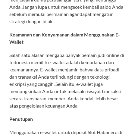
Anda. Jangan lupa untuk mengecek kembali saldo Anda
sebelum memulai permainan agar dapat mengatur
strategi dengan bijak.
Keamanan dan Kenyamanan dalam Menggunakan E-
Wallet
Salah satu alasan mengapa banyak pemain judi online di
Indonesia memilih e-wallet adalah kemudahan dan
keamanannya. E-wallet menjamin bahwa data pribadi
dan transaksi Anda terlindungi dengan teknologi
enkripsi yang canggih. Selain itu, e-wallet juga
memungkinkan Anda untuk melacak riwayat transaksi
secara transparan, memberi Anda kendali lebih besar
atas pengelolaan keuangan Anda.
Penutupan
Menggunakan e-wallet untuk deposit Slot Habanero di