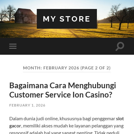
MY STORE
Toggle
Toggle
search
mobile
field
menu
MONTH:
FEBRUARY 2026
(PAGE 2 OF 2)
Bagaimana Cara Menghubungi
Customer Service Ion Casino?
FEBRUARY 1, 2026
Dalam dunia judi online, khususnya bagi penggemar
slot
gacor
, memiliki akses mudah ke layanan pelanggan yang
responsif adalah hal yang sangat penting. Tidak peduli