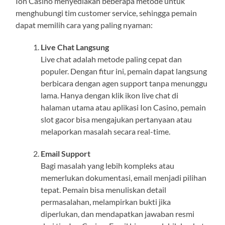
Ion Casino menyediakan beberapa metode untuk
menghubungi tim customer service, sehingga pemain
dapat memilih cara yang paling nyaman:
Live Chat Langsung
Live chat adalah metode paling cepat dan
populer. Dengan fitur ini, pemain dapat langsung
berbicara dengan agen support tanpa menunggu
lama. Hanya dengan klik ikon live chat di
halaman utama atau aplikasi Ion Casino, pemain
slot gacor bisa mengajukan pertanyaan atau
melaporkan masalah secara real-time.
Email Support
Bagi masalah yang lebih kompleks atau
memerlukan dokumentasi, email menjadi pilihan
tepat. Pemain bisa menuliskan detail
permasalahan, melampirkan bukti jika
diperlukan, dan mendapatkan jawaban resmi