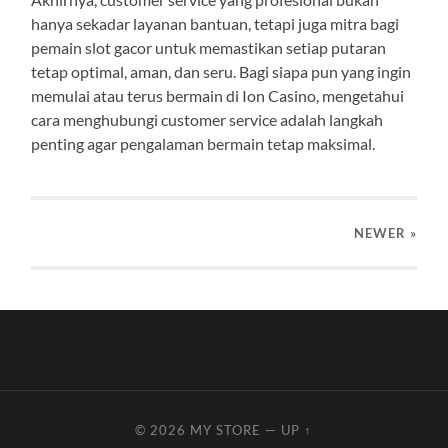
hanya sekadar layanan bantuan, tetapi juga mitra bagi
pemain slot gacor untuk memastikan setiap putaran
tetap optimal, aman, dan seru. Bagi siapa pun yang ingin
memulai atau terus bermain di Ion Casino, mengetahui
cara menghubungi customer service adalah langkah
penting agar pengalaman bermain tetap maksimal.
NEWER
»
© 2026
MY STORE
—
UP ↑