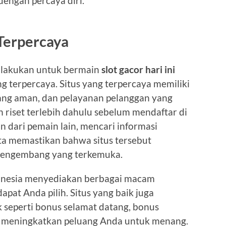
dengan percaya diri.
 Terpercaya
 lakukan untuk bermain
slot gacor hari ini
ng terpercaya. Situs yang terpercaya memiliki
yang aman, dan pelayanan pelanggan yang
 riset terlebih dahulu sebelum mendaftar di
an dari pemain lain, mencari informasi
erta memastikan bahwa situs tersebut
 pengembang yang terkemuka.
ndonesia menyediakan berbagai macam
apat Anda pilih. Situs yang baik juga
seperti bonus selamat datang, bonus
isa meningkatkan peluang Anda untuk menang.