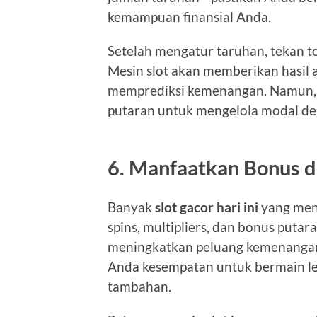
kemampuan finansial Anda.
Setelah mengatur taruhan, tekan t
Mesin slot akan memberikan hasil a
memprediksi kemenangan. Namun, 
putaran untuk mengelola modal deng
6.
Manfaatkan Bonus d
Banyak
slot gacor hari ini
yang mena
spins, multipliers, dan bonus putara
meningkatkan peluang kemenangan A
Anda kesempatan untuk bermain le
tambahan.