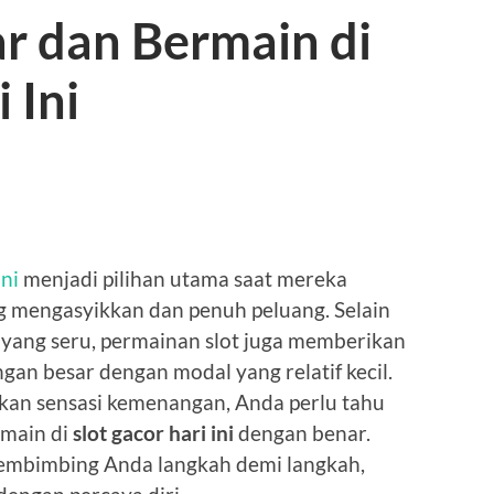
r dan Bermain di
 Ini
ini
menjadi pilihan utama saat mereka
g mengasyikkan dan penuh peluang. Selain
ang seru, permainan slot juga memberikan
n besar dengan modal yang relatif kecil.
an sensasi kemenangan, Anda perlu tahu
rmain di
slot gacor hari ini
dengan benar.
 membimbing Anda langkah demi langkah,