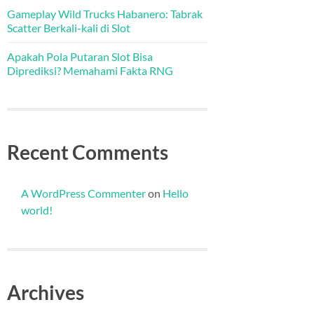
Gameplay Wild Trucks Habanero: Tabrak
Scatter Berkali-kali di Slot
Apakah Pola Putaran Slot Bisa
Diprediksi? Memahami Fakta RNG
Recent Comments
A WordPress Commenter
on
Hello
world!
Archives