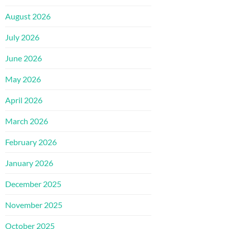
August 2026
July 2026
June 2026
May 2026
April 2026
March 2026
February 2026
January 2026
December 2025
November 2025
October 2025