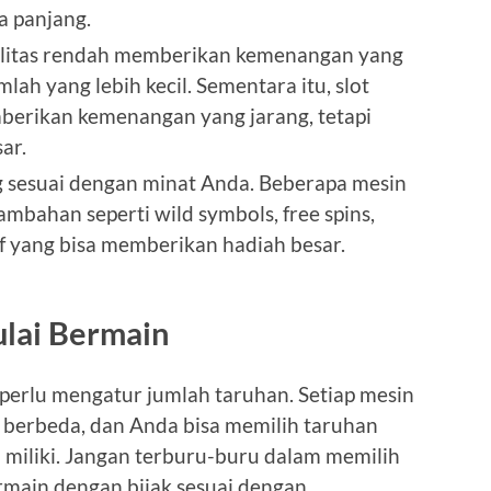
a panjang.
atilitas rendah memberikan kemenangan yang
mlah yang lebih kecil. Sementara itu, slot
mberikan kemenangan yang jarang, tetapi
ar.
ang sesuai dengan minat Anda. Beberapa mesin
ambahan seperti wild symbols, free spins,
f yang bisa memberikan hadiah besar.
lai Bermain
erlu mengatur jumlah taruhan. Setiap mesin
g berbeda, dan Anda bisa memilih taruhan
miliki. Jangan terburu-buru dalam memilih
main dengan bijak sesuai dengan