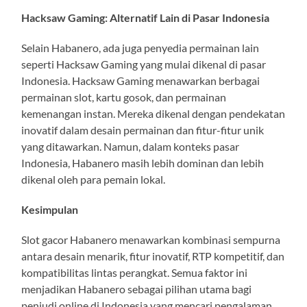
Hacksaw Gaming: Alternatif Lain di Pasar Indonesia
Selain Habanero, ada juga penyedia permainan lain
seperti Hacksaw Gaming yang mulai dikenal di pasar
Indonesia.
Hacksaw Gaming menawarkan berbagai
permainan slot, kartu gosok, dan permainan
kemenangan instan.
Mereka dikenal dengan pendekatan
inovatif dalam desain permainan dan fitur-fitur unik
yang ditawarkan.
Namun, dalam konteks pasar
Indonesia, Habanero masih lebih dominan dan lebih
dikenal oleh para pemain lokal.
Kesimpulan
Slot gacor Habanero menawarkan kombinasi sempurna
antara desain menarik, fitur inovatif, RTP kompetitif, dan
kompatibilitas lintas perangkat.
Semua faktor ini
menjadikan Habanero sebagai pilihan utama bagi
penjudi online di Indonesia yang mencari pengalaman