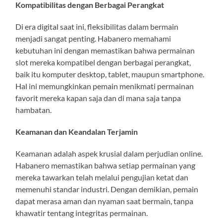
Kompatibilitas dengan Berbagai Perangkat
Di era digital saat ini, fleksibilitas dalam bermain
menjadi sangat penting.
Habanero memahami
kebutuhan ini dengan memastikan bahwa permainan
slot mereka kompatibel dengan berbagai perangkat,
baik itu komputer desktop, tablet, maupun smartphone.
Hal ini memungkinkan pemain menikmati permainan
favorit mereka kapan saja dan di mana saja tanpa
hambatan.
Keamanan dan Keandalan Terjamin
Keamanan adalah aspek krusial dalam perjudian online.
Habanero memastikan bahwa setiap permainan yang
mereka tawarkan telah melalui pengujian ketat dan
memenuhi standar industri.
Dengan demikian, pemain
dapat merasa aman dan nyaman saat bermain, tanpa
khawatir tentang integritas permainan.