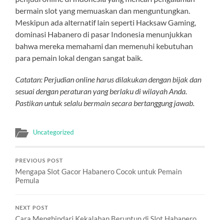
bermain slot yang memuaskan dan menguntungkan.
Meskipun ada alternatif lain seperti Hacksaw Gaming,
dominasi Habanero di pasar Indonesia menunjukkan
bahwa mereka memahami dan memenuhi kebutuhan
para pemain lokal dengan sangat baik.
Catatan: Perjudian online harus dilakukan dengan bijak dan
sesuai dengan peraturan yang berlaku di wilayah Anda.
Pastikan untuk selalu bermain secara bertanggung jawab.
Uncategorized
PREVIOUS POST
Mengapa Slot Gacor Habanero Cocok untuk Pemain
Pemula
NEXT POST
Cara Menghindari Kekalahan Beruntun di Slot Habanero