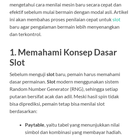
mengetahui cara menilai mesin baru secara cepat dan
efektif sebelum mulai bermain dengan modal asli. Artikel
ini akan membahas proses penilaian cepat untuk
slot
baru agar pengalaman bermain lebih menyenangkan
dan terkontrol.
1. Memahami Konsep Dasar
Slot
Sebelum menguji
slot
baru, pemain harus memahami
dasar permainan.
Slot
modern menggunakan sistem
Random Number Generator (RNG), sehingga setiap
putaran bersifat acak dan adil. Meski hasil spin tidak
bisa diprediksi, pemain tetap bisa menilai slot
berdasarkan:
Paytable
, yaitu tabel yang menunjukkan nilai
simbol dan kombinasi yang membayar hadiah.