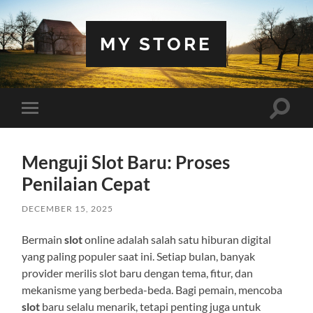
MY STORE
Toggle
Toggle
search
mobile
field
menu
Menguji Slot Baru: Proses
Penilaian Cepat
DECEMBER 15, 2025
Bermain
slot
online adalah salah satu hiburan digital
yang paling populer saat ini. Setiap bulan, banyak
provider merilis slot baru dengan tema, fitur, dan
mekanisme yang berbeda-beda. Bagi pemain, mencoba
slot
baru selalu menarik, tetapi penting juga untuk