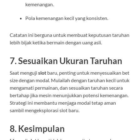
kemenangan.
Pola kemenangan kecil yang konsisten.
Catatan ini berguna untuk membuat keputusan taruhan
lebih bijak ketika bermain dengan uang asli.
7. Sesuaikan Ukuran Taruhan
Saat menguji
slot
baru, penting untuk menyesuaikan bet
size dengan modal. Mulailah dengan taruhan kecil untuk
mengamati permainan, dan sesuaikan taruhan secara
bertahap jika mesin menunjukkan potensi kemenangan.
Strategi ini membantu menjaga modal tetap aman
sambil mengeksplorasi slot baru.
8. Kesimpulan