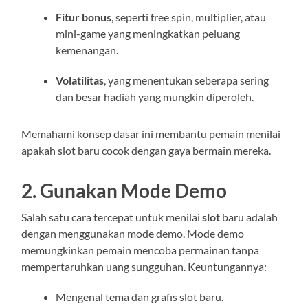
Fitur bonus
, seperti free spin, multiplier, atau
mini-game yang meningkatkan peluang
kemenangan.
Volatilitas
, yang menentukan seberapa sering
dan besar hadiah yang mungkin diperoleh.
Memahami konsep dasar ini membantu pemain menilai
apakah slot baru cocok dengan gaya bermain mereka.
2. Gunakan Mode Demo
Salah satu cara tercepat untuk menilai
slot
baru adalah
dengan menggunakan mode demo. Mode demo
memungkinkan pemain mencoba permainan tanpa
mempertaruhkan uang sungguhan. Keuntungannya:
Mengenal tema dan grafis slot baru.