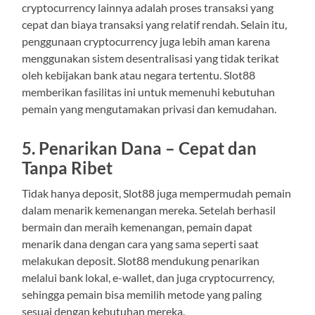
cryptocurrency lainnya adalah proses transaksi yang
cepat dan biaya transaksi yang relatif rendah. Selain itu,
penggunaan cryptocurrency juga lebih aman karena
menggunakan sistem desentralisasi yang tidak terikat
oleh kebijakan bank atau negara tertentu. Slot88
memberikan fasilitas ini untuk memenuhi kebutuhan
pemain yang mengutamakan privasi dan kemudahan.
5. Penarikan Dana – Cepat dan
Tanpa Ribet
Tidak hanya deposit, Slot88 juga mempermudah pemain
dalam menarik kemenangan mereka. Setelah berhasil
bermain dan meraih kemenangan, pemain dapat
menarik dana dengan cara yang sama seperti saat
melakukan deposit. Slot88 mendukung penarikan
melalui bank lokal, e-wallet, dan juga cryptocurrency,
sehingga pemain bisa memilih metode yang paling
sesuai dengan kebutuhan mereka.