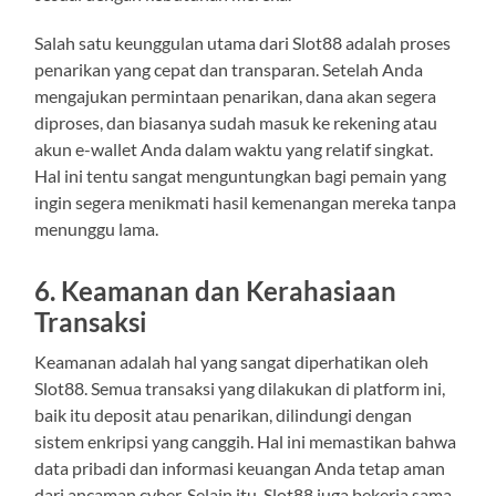
Salah satu keunggulan utama dari Slot88 adalah proses
penarikan yang cepat dan transparan. Setelah Anda
mengajukan permintaan penarikan, dana akan segera
diproses, dan biasanya sudah masuk ke rekening atau
akun e-wallet Anda dalam waktu yang relatif singkat.
Hal ini tentu sangat menguntungkan bagi pemain yang
ingin segera menikmati hasil kemenangan mereka tanpa
menunggu lama.
6. Keamanan dan Kerahasiaan
Transaksi
Keamanan adalah hal yang sangat diperhatikan oleh
Slot88. Semua transaksi yang dilakukan di platform ini,
baik itu deposit atau penarikan, dilindungi dengan
sistem enkripsi yang canggih. Hal ini memastikan bahwa
data pribadi dan informasi keuangan Anda tetap aman
dari ancaman cyber. Selain itu, Slot88 juga bekerja sama