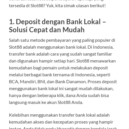
tersedia di Slot88? Yuk, kita simak ulasan berikut!
1. Deposit dengan Bank Lokal –
Solusi Cepat dan Mudah
Salah satu metode pembayaran yang paling populer di
Slot88 adalah menggunakan bank lokal. Di Indonesia,
transfer bank adalah cara yang sudah sangat familiar
dan digunakan hampir setiap hari. Slot88 menawarkan
kemudahan bagi pemain untuk melakukan deposit
melalui berbagai bank ternama di Indonesia, seperti
BCA, Mandiri, BNI, dan Bank Danamon. Proses deposit
menggunakan bank lokal ini sangat mudah dilakukan,
hanya dengan beberapa klik, dana Anda sudah bisa
langsung masuk ke akun Slot88 Anda.
Kelebihan menggunakan transfer bank lokal adalah
kemudahan akses dan kecepatan proses yang hampir
instan. Anda tidak perlu khawatir dengan kendala jarak