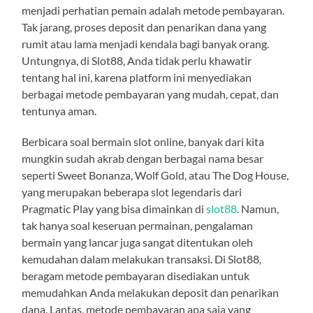
menjadi perhatian pemain adalah metode pembayaran.
Tak jarang, proses deposit dan penarikan dana yang
rumit atau lama menjadi kendala bagi banyak orang.
Untungnya, di Slot88, Anda tidak perlu khawatir
tentang hal ini, karena platform ini menyediakan
berbagai metode pembayaran yang mudah, cepat, dan
tentunya aman.
Berbicara soal bermain slot online, banyak dari kita
mungkin sudah akrab dengan berbagai nama besar
seperti Sweet Bonanza, Wolf Gold, atau The Dog House,
yang merupakan beberapa slot legendaris dari
Pragmatic Play yang bisa dimainkan di
slot88
. Namun,
tak hanya soal keseruan permainan, pengalaman
bermain yang lancar juga sangat ditentukan oleh
kemudahan dalam melakukan transaksi. Di Slot88,
beragam metode pembayaran disediakan untuk
memudahkan Anda melakukan deposit dan penarikan
dana. Lantas, metode pembayaran apa saja yang