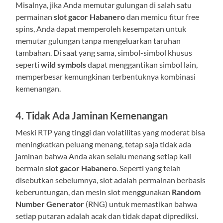
Misalnya, jika Anda memutar gulungan di salah satu
permainan
slot gacor Habanero
dan memicu fitur free
spins, Anda dapat memperoleh kesempatan untuk
memutar gulungan tanpa mengeluarkan taruhan
tambahan. Di saat yang sama, simbol-simbol khusus
seperti
wild symbols
dapat menggantikan simbol lain,
memperbesar kemungkinan terbentuknya kombinasi
kemenangan.
4.
Tidak Ada Jaminan Kemenangan
Meski RTP yang tinggi dan volatilitas yang moderat bisa
meningkatkan peluang menang, tetap saja tidak ada
jaminan bahwa Anda akan selalu menang setiap kali
bermain
slot gacor Habanero
. Seperti yang telah
disebutkan sebelumnya, slot adalah permainan berbasis
keberuntungan, dan mesin slot menggunakan
Random
Number Generator
(RNG) untuk memastikan bahwa
setiap putaran adalah acak dan tidak dapat diprediksi.