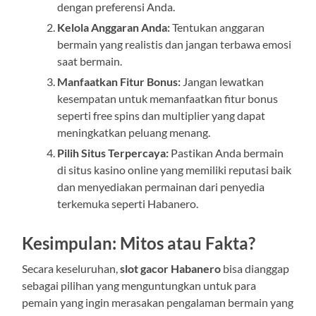
dengan preferensi Anda.
Kelola Anggaran Anda:
Tentukan anggaran
bermain yang realistis dan jangan terbawa emosi
saat bermain.
Manfaatkan Fitur Bonus:
Jangan lewatkan
kesempatan untuk memanfaatkan fitur bonus
seperti free spins dan multiplier yang dapat
meningkatkan peluang menang.
Pilih Situs Terpercaya:
Pastikan Anda bermain
di situs kasino online yang memiliki reputasi baik
dan menyediakan permainan dari penyedia
terkemuka seperti Habanero.
Kesimpulan: Mitos atau Fakta?
Secara keseluruhan,
slot gacor Habanero
bisa dianggap
sebagai pilihan yang menguntungkan untuk para
pemain yang ingin merasakan pengalaman bermain yang