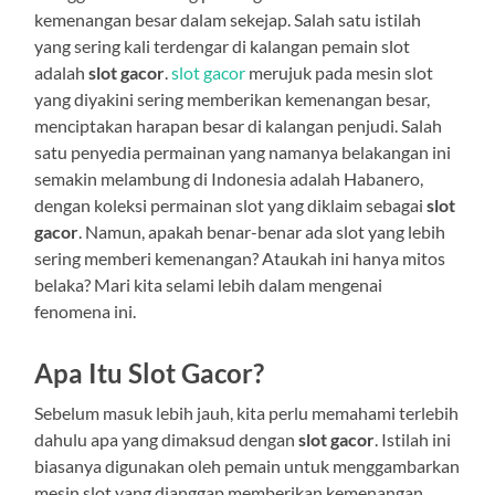
kemenangan besar dalam sekejap. Salah satu istilah
yang sering kali terdengar di kalangan pemain slot
adalah
slot gacor
.
slot gacor
merujuk pada mesin slot
yang diyakini sering memberikan kemenangan besar,
menciptakan harapan besar di kalangan penjudi. Salah
satu penyedia permainan yang namanya belakangan ini
semakin melambung di Indonesia adalah Habanero,
dengan koleksi permainan slot yang diklaim sebagai
slot
gacor
. Namun, apakah benar-benar ada slot yang lebih
sering memberi kemenangan? Ataukah ini hanya mitos
belaka? Mari kita selami lebih dalam mengenai
fenomena ini.
Apa Itu Slot Gacor?
Sebelum masuk lebih jauh, kita perlu memahami terlebih
dahulu apa yang dimaksud dengan
slot gacor
. Istilah ini
biasanya digunakan oleh pemain untuk menggambarkan
mesin slot yang dianggap memberikan kemenangan