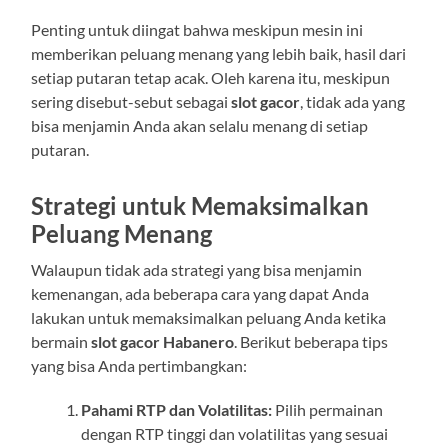
Penting untuk diingat bahwa meskipun mesin ini
memberikan peluang menang yang lebih baik, hasil dari
setiap putaran tetap acak. Oleh karena itu, meskipun
sering disebut-sebut sebagai
slot gacor
, tidak ada yang
bisa menjamin Anda akan selalu menang di setiap
putaran.
Strategi untuk Memaksimalkan
Peluang Menang
Walaupun tidak ada strategi yang bisa menjamin
kemenangan, ada beberapa cara yang dapat Anda
lakukan untuk memaksimalkan peluang Anda ketika
bermain
slot gacor Habanero
. Berikut beberapa tips
yang bisa Anda pertimbangkan:
Pahami RTP dan Volatilitas:
Pilih permainan
dengan RTP tinggi dan volatilitas yang sesuai