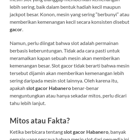
lebih sering, baik dalam bentuk hadiah kecil maupun
jackpot besar. Konon, mesin yang sering “berbunyi” atau
memberikan kemenangan kecil secara konsisten disebut
gacor
.
Namun, perlu diingat bahwa slot adalah permainan
berbasis keberuntungan. Tidak ada cara pasti untuk
meramalkan kapan sebuah mesin akan memberikan
kemenangan besar. Slot gacor tidak berarti bahwa mesin
tersebut dijamin akan memberikan kemenangan lebih
sering daripada mesin slot lainnya. Oleh karena itu,
apakah
slot gacor Habanero
benar-benar
menguntungkan atau hanya sekadar mitos, perlu dicari
tahu lebih lanjut.
Mitos atau Fakta?
Ketika berbicara tentang
slot gacor Habanero
, banyak
pemain yang percaya bahwa mesin slot dari penyedia ini