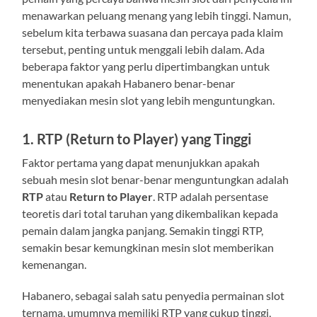
menawarkan peluang menang yang lebih tinggi. Namun,
sebelum kita terbawa suasana dan percaya pada klaim
tersebut, penting untuk menggali lebih dalam. Ada
beberapa faktor yang perlu dipertimbangkan untuk
menentukan apakah Habanero benar-benar
menyediakan mesin slot yang lebih menguntungkan.
1.
RTP (Return to Player) yang Tinggi
Faktor pertama yang dapat menunjukkan apakah
sebuah mesin slot benar-benar menguntungkan adalah
RTP
atau
Return to Player
. RTP adalah persentase
teoretis dari total taruhan yang dikembalikan kepada
pemain dalam jangka panjang. Semakin tinggi RTP,
semakin besar kemungkinan mesin slot memberikan
kemenangan.
Habanero, sebagai salah satu penyedia permainan slot
ternama, umumnya memiliki RTP yang cukup tinggi,