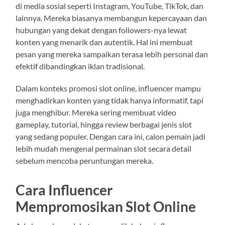
di media sosial seperti Instagram, YouTube, TikTok, dan
lainnya. Mereka biasanya membangun kepercayaan dan
hubungan yang dekat dengan followers-nya lewat
konten yang menarik dan autentik. Hal ini membuat
pesan yang mereka sampaikan terasa lebih personal dan
efektif dibandingkan iklan tradisional.
Dalam konteks promosi slot online, influencer mampu
menghadirkan konten yang tidak hanya informatif, tapi
juga menghibur. Mereka sering membuat video
gameplay, tutorial, hingga review berbagai jenis slot
yang sedang populer. Dengan cara ini, calon pemain jadi
lebih mudah mengenal permainan slot secara detail
sebelum mencoba peruntungan mereka.
Cara Influencer
Mempromosikan Slot Online