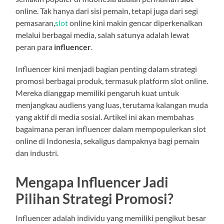
online. Tak hanya dari sisi pemain, tetapi juga dari segi
pemasaran,
slot
online kini makin gencar diperkenalkan
melalui berbagai media, salah satunya adalah lewat
peran para
influencer
.
Influencer kini menjadi bagian penting dalam strategi
promosi berbagai produk, termasuk platform slot online.
Mereka dianggap memiliki pengaruh kuat untuk
menjangkau audiens yang luas, terutama kalangan muda
yang aktif di media sosial. Artikel ini akan membahas
bagaimana peran influencer dalam mempopulerkan slot
online di Indonesia, sekaligus dampaknya bagi pemain
dan industri.
Mengapa Influencer Jadi
Pilihan Strategi Promosi?
Influencer adalah individu yang memiliki pengikut besar