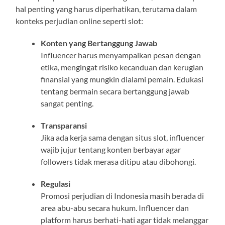
hal penting yang harus diperhatikan, terutama dalam
konteks perjudian online seperti slot:
Konten yang Bertanggung Jawab
Influencer harus menyampaikan pesan dengan
etika, mengingat risiko kecanduan dan kerugian
finansial yang mungkin dialami pemain. Edukasi
tentang bermain secara bertanggung jawab
sangat penting.
Transparansi
Jika ada kerja sama dengan situs slot, influencer
wajib jujur tentang konten berbayar agar
followers tidak merasa ditipu atau dibohongi.
Regulasi
Promosi perjudian di Indonesia masih berada di
area abu-abu secara hukum. Influencer dan
platform harus berhati-hati agar tidak melanggar