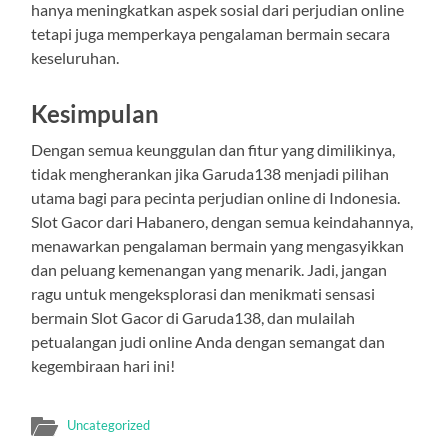
hanya meningkatkan aspek sosial dari perjudian online
tetapi juga memperkaya pengalaman bermain secara
keseluruhan.
Kesimpulan
Dengan semua keunggulan dan fitur yang dimilikinya,
tidak mengherankan jika Garuda138 menjadi pilihan
utama bagi para pecinta perjudian online di Indonesia.
Slot Gacor dari Habanero, dengan semua keindahannya,
menawarkan pengalaman bermain yang mengasyikkan
dan peluang kemenangan yang menarik. Jadi, jangan
ragu untuk mengeksplorasi dan menikmati sensasi
bermain Slot Gacor di Garuda138, dan mulailah
petualangan judi online Anda dengan semangat dan
kegembiraan hari ini!
Uncategorized