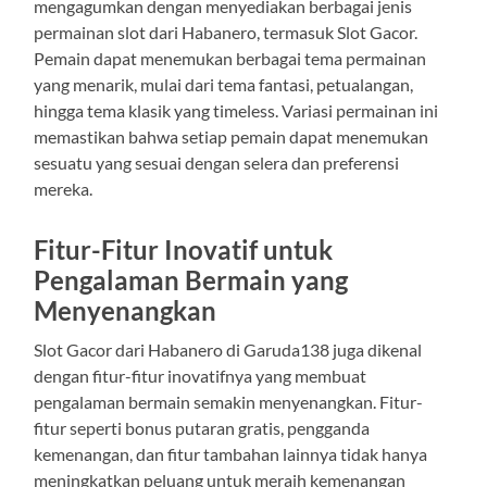
mengagumkan dengan menyediakan berbagai jenis
permainan slot dari Habanero, termasuk Slot Gacor.
Pemain dapat menemukan berbagai tema permainan
yang menarik, mulai dari tema fantasi, petualangan,
hingga tema klasik yang timeless. Variasi permainan ini
memastikan bahwa setiap pemain dapat menemukan
sesuatu yang sesuai dengan selera dan preferensi
mereka.
Fitur-Fitur Inovatif untuk
Pengalaman Bermain yang
Menyenangkan
Slot Gacor dari Habanero di Garuda138 juga dikenal
dengan fitur-fitur inovatifnya yang membuat
pengalaman bermain semakin menyenangkan. Fitur-
fitur seperti bonus putaran gratis, pengganda
kemenangan, dan fitur tambahan lainnya tidak hanya
meningkatkan peluang untuk meraih kemenangan