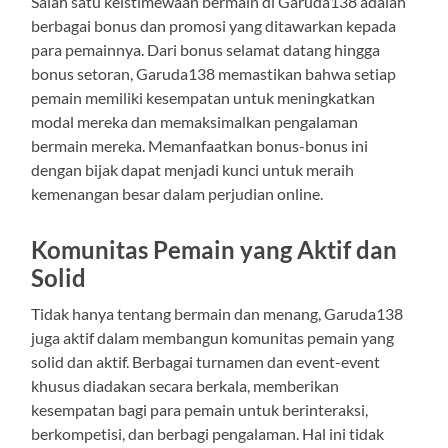
Salah satu keistimewaan bermain di Garuda138 adalah
berbagai bonus dan promosi yang ditawarkan kepada
para pemainnya. Dari bonus selamat datang hingga
bonus setoran, Garuda138 memastikan bahwa setiap
pemain memiliki kesempatan untuk meningkatkan
modal mereka dan memaksimalkan pengalaman
bermain mereka. Memanfaatkan bonus-bonus ini
dengan bijak dapat menjadi kunci untuk meraih
kemenangan besar dalam perjudian online.
Komunitas Pemain yang Aktif dan
Solid
Tidak hanya tentang bermain dan menang, Garuda138
juga aktif dalam membangun komunitas pemain yang
solid dan aktif. Berbagai turnamen dan event-event
khusus diadakan secara berkala, memberikan
kesempatan bagi para pemain untuk berinteraksi,
berkompetisi, dan berbagi pengalaman. Hal ini tidak