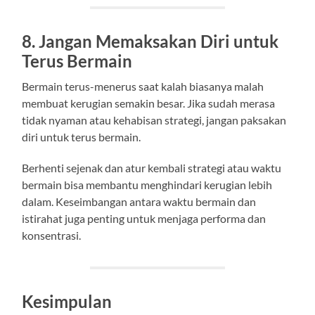
8. Jangan Memaksakan Diri untuk
Terus Bermain
Bermain terus-menerus saat kalah biasanya malah
membuat kerugian semakin besar. Jika sudah merasa
tidak nyaman atau kehabisan strategi, jangan paksakan
diri untuk terus bermain.
Berhenti sejenak dan atur kembali strategi atau waktu
bermain bisa membantu menghindari kerugian lebih
dalam. Keseimbangan antara waktu bermain dan
istirahat juga penting untuk menjaga performa dan
konsentrasi.
Kesimpulan