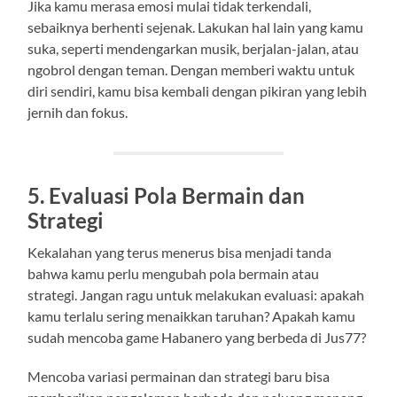
Jika kamu merasa emosi mulai tidak terkendali,
sebaiknya berhenti sejenak. Lakukan hal lain yang kamu
suka, seperti mendengarkan musik, berjalan-jalan, atau
ngobrol dengan teman. Dengan memberi waktu untuk
diri sendiri, kamu bisa kembali dengan pikiran yang lebih
jernih dan fokus.
5. Evaluasi Pola Bermain dan
Strategi
Kekalahan yang terus menerus bisa menjadi tanda
bahwa kamu perlu mengubah pola bermain atau
strategi. Jangan ragu untuk melakukan evaluasi: apakah
kamu terlalu sering menaikkan taruhan? Apakah kamu
sudah mencoba game Habanero yang berbeda di Jus77?
Mencoba variasi permainan dan strategi baru bisa