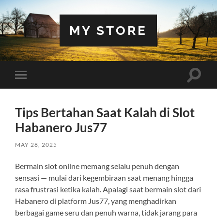
MY STORE
Toggle
Toggle
search
mobile
field
menu
Tips Bertahan Saat Kalah di Slot
Habanero Jus77
MAY 28, 2025
Bermain slot online memang selalu penuh dengan
sensasi — mulai dari kegembiraan saat menang hingga
rasa frustrasi ketika kalah. Apalagi saat bermain slot dari
Habanero di platform Jus77, yang menghadirkan
berbagai game seru dan penuh warna, tidak jarang para